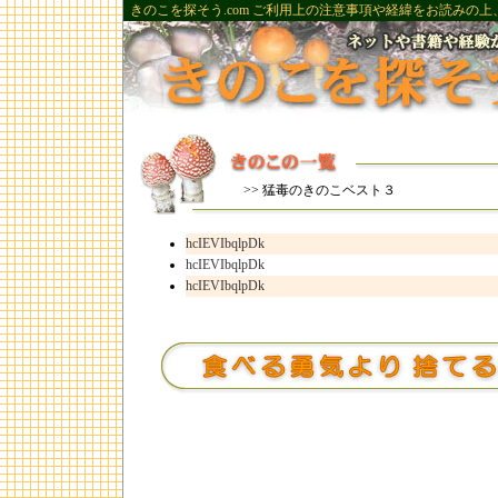
きのこを探そう.com ご利用上の注意事項や経緯をお読みの
>> 猛毒のきのこベスト３
hcIEVIbqlpDk
hcIEVIbqlpDk
hcIEVIbqlpDk