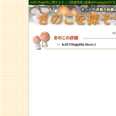
hcIEVIbqlpDkに関するキノコ関連情報 [猛毒]JHvopfgqSizNVfL
H
>>
hcIEVIbqlpDk[ Alexis ]