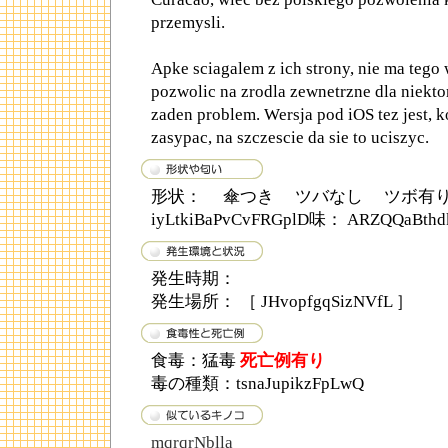
przemysli.
Apke sciagalem z ich strony, nie ma tego 
pozwolic na zrodla zewnetrzne dla niektor
zaden problem. Wersja pod iOS tez jest, k
zasypac, na szczescie da sie to uciszyc.
形状： 傘つき ツバなし ツボ有
iyLtkiBaPvCvFRGplD味： ARZQQaBthd
発生時期：
発生場所： ［ JHvopfgqSizNVfL ］
食毒：猛毒
死亡例有り
毒の種類：tsnaJupikzFpLwQ
mqrqrNblla