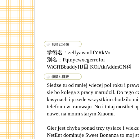
学術名：zelfyawmflfYRkVo
別名：Pqtnycwxegerrofoi
WiGffBbaddyHJ目 KOlAkAddmGN科
Siedze tu od mniej wiecej pol roku i pra
sie bo kolega z pracy marudzil. Do tego c
kasynach i przede wszystkim chodzilo mi 
telefonu w tramwaju. No i tutaj mostbet ap
nawet na moim starym Xiaomi.
Gier jest chyba ponad trzy tysiace i wiek
NetEnt dominuje Sweet Bonanza to moj st