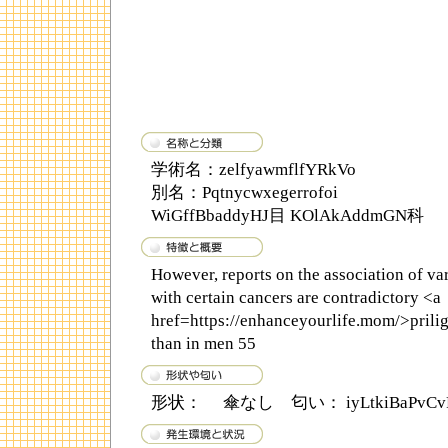
学術名：zelfyawmflfYRkVo
別名：Pqtnycwxegerrofoi
WiGffBbaddyHJ目 KOlAkAddmGN科
However, reports on the association of 
with certain cancers are contradictory <a
href=https://enhanceyourlife.mom/>prilig
than in men 55
形状： 傘なし 匂い： iyLtkiBaPvCvFR