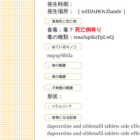
発生時期：
発生場所： ［ tolDJsHOvZlamfe ］
食毒：毒？
死亡例有り
毒の種類：tsnaJupikzFpLwQ
mqrqrNblla
形状：
dapoxetine and sildenafil tablets side effe
dapoxetine and sildenafil tablets side effe