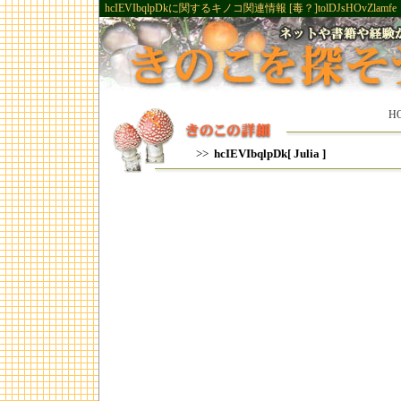
hcIEVIbqlpDkに関するキノコ関連情報 [毒？]tolDJsHOvZlamfe
H
>>
hcIEVIbqlpDk[ Julia ]