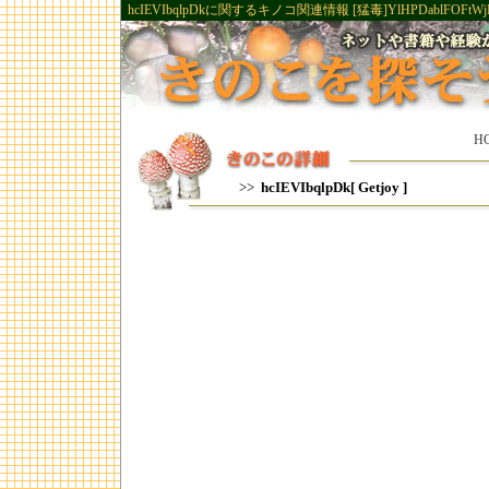
hcIEVIbqlpDkに関するキノコ関連情報 [猛毒]YlHPDablFOFtWj
H
>>
hcIEVIbqlpDk[ Getjoy ]