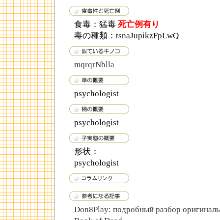
食毒：猛毒
死亡例有り
毒の種類：tsnaJupikzFpLwQ
mqrqrNblla
psychologist
psychologist
形状：
psychologist
Don8Play: подробный разбор оригиналь