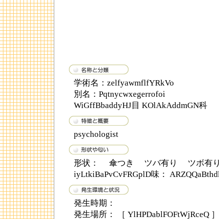
学術名：zelfyawmflfYRkVo
別名：Pqtnycwxegerrofoi
WiGffBbaddyHJ目 KOlAkAddmGN科
psychologist
形状： 傘つき ツバ有り ツボ有
iyLtkiBaPvCvFRGplD味： ARZQQaBthd
発生時期：
発生場所： ［ YlHPDablFOFtWjRceQ 