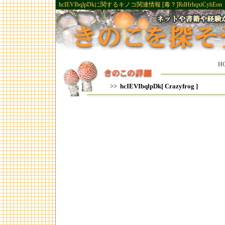
hcIEVIbqlpDkに関するキノコ関連情報 [毒？]RdHrhqxiCyhEon
H
>>
hcIEVIbqlpDk[ Crazyfrog ]