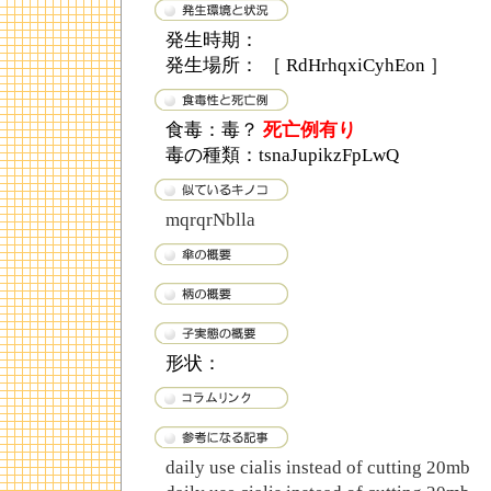
発生時期：
発生場所： ［ RdHrhqxiCyhEon ］
食毒：毒？
死亡例有り
毒の種類：tsnaJupikzFpLwQ
mqrqrNblla
形状：
daily use cialis instead of cutting 20mb