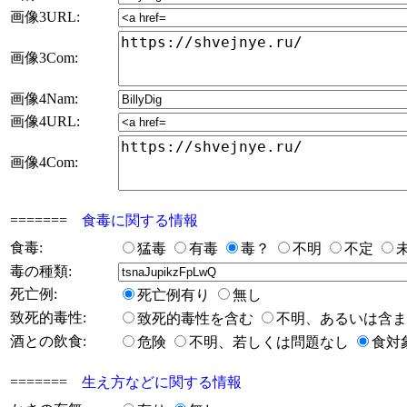
画像3URL:
画像3Com:
画像4Nam:
画像4URL:
画像4Com:
=======
食毒に関する情報
食毒:
猛毒
有毒
毒？
不明
不定
毒の種類:
死亡例:
死亡例有り
無し
致死的毒性:
致死的毒性を含む
不明、あるいは含
酒との飲食:
危険
不明、若しくは問題なし
食対
=======
生え方などに関する情報