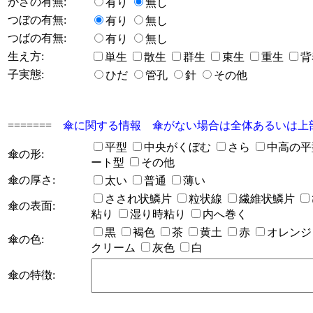
かさの有無:
有り
無し
つぼの有無:
有り
無し
つばの有無:
有り
無し
生え方:
単生
散生
群生
束生
重生
背
子実態:
ひだ
管孔
針
その他
=======
傘に関する情報 傘がない場合は全体あるいは上
平型
中央がくぼむ
さら
中高の
傘の形:
ート型
その他
傘の厚さ:
太い
普通
薄い
さされ状鱗片
粒状線
繊維状鱗片
傘の表面:
粘り
湿り時粘り
内へ巻く
黒
褐色
茶
黄土
赤
オレン
傘の色:
クリーム
灰色
白
傘の特徴: