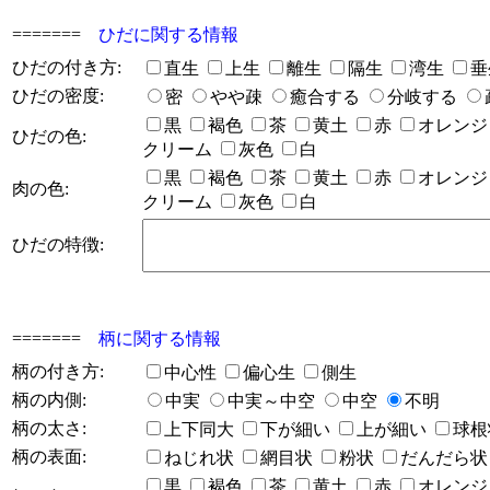
=======
ひだに関する情報
ひだの付き方:
直生
上生
離生
隔生
湾生
垂
ひだの密度:
密
やや疎
癒合する
分岐する
黒
褐色
茶
黄土
赤
オレン
ひだの色:
クリーム
灰色
白
黒
褐色
茶
黄土
赤
オレン
肉の色:
クリーム
灰色
白
ひだの特徴:
=======
柄に関する情報
柄の付き方:
中心性
偏心生
側生
柄の内側:
中実
中実～中空
中空
不明
柄の太さ:
上下同大
下が細い
上が細い
球
柄の表面:
ねじれ状
網目状
粉状
だんだら
黒
褐色
茶
黄土
赤
オレン