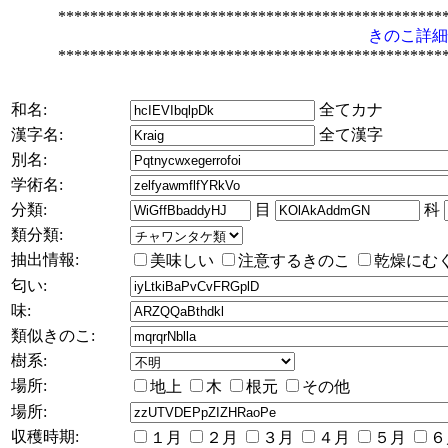
************************************************
きのこ詳細
************************************************
和名:
全てカナ
漢字名:
全て漢字
別名:
学術名:
分類:
目
科
類分類:
抽出情報:
美味しい
注意するきのこ
乾燥にむ
匂い:
味:
類似きのこ:
樹系:
場所:
地上
木
根元
その他
場所:
収穫時期:
１月
２月
３月
４月
５月
６