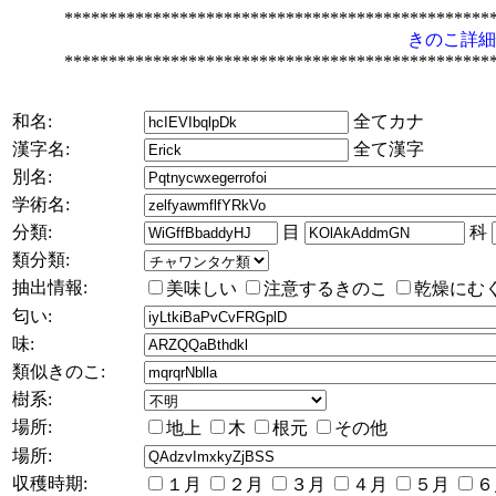
************************************************
きのこ詳細
************************************************
和名:
全てカナ
漢字名:
全て漢字
別名:
学術名:
分類:
目
科
類分類:
抽出情報:
美味しい
注意するきのこ
乾燥にむ
匂い:
味:
類似きのこ:
樹系:
場所:
地上
木
根元
その他
場所:
収穫時期:
１月
２月
３月
４月
５月
６