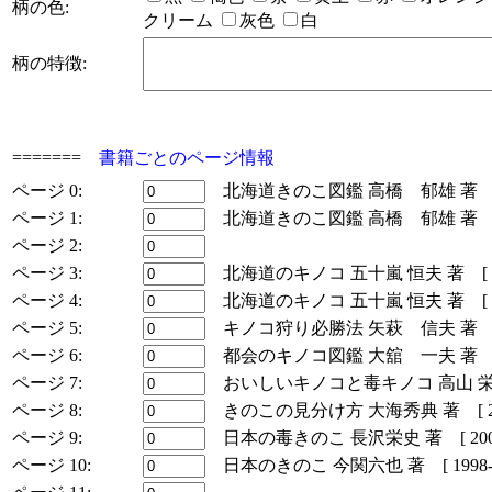
柄の色:
クリーム
灰色
白
柄の特徴:
=======
書籍ごとのページ情報
ページ 0:
北海道きのこ図鑑 高橋 郁雄 著 [ 199
ページ 1:
北海道きのこ図鑑 高橋 郁雄 著 [ 200
ページ 2:
ページ 3:
北海道のキノコ 五十嵐 恒夫 著 [ 1988
ページ 4:
北海道のキノコ 五十嵐 恒夫 著 [ 2006
ページ 5:
キノコ狩り必勝法 矢萩 信夫 著 [ 199
ページ 6:
都会のキノコ図鑑 大舘 一夫 著 [ 200
ページ 7:
おいしいキノコと毒キノコ 高山 栄 著 [ 
ページ 8:
きのこの見分け方 大海秀典 著 [ 2003-
ページ 9:
日本の毒きのこ 長沢栄史 著 [ 2003-1
ページ 10:
日本のきのこ 今関六也 著 [ 1998-11