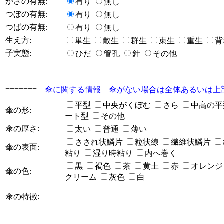
かさの有無:
有り
無し
つぼの有無:
有り
無し
つばの有無:
有り
無し
生え方:
単生
散生
群生
束生
重生
背
子実態:
ひだ
管孔
針
その他
=======
傘に関する情報 傘がない場合は全体あるいは上
平型
中央がくぼむ
さら
中高の
傘の形:
ート型
その他
傘の厚さ:
太い
普通
薄い
さされ状鱗片
粒状線
繊維状鱗片
傘の表面:
粘り
湿り時粘り
内へ巻く
黒
褐色
茶
黄土
赤
オレン
傘の色:
クリーム
灰色
白
傘の特徴: