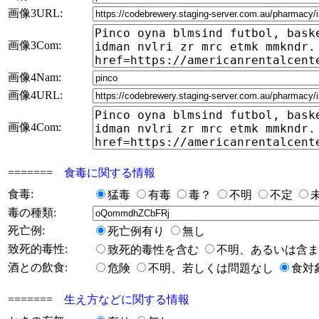
画像3URL:
画像3Com:
画像4Nam:
画像4URL:
画像4Com:
=======
食毒に関する情報
食毒:
猛毒
有毒
毒？
不明
不定
毒の種類:
死亡例:
死亡例有り
無し
致死的毒性:
致死的毒性を含む
不明、あるいは含
酒との飲食:
危険
不明、若しくは問題なし
食対
=======
生え方などに関する情報