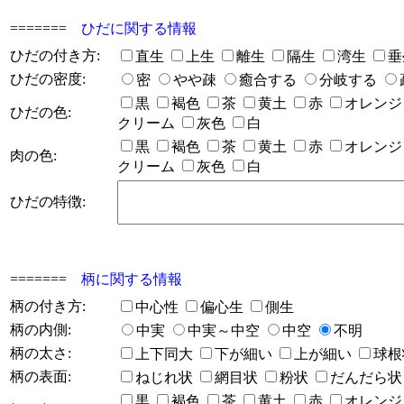
=======
ひだに関する情報
ひだの付き方:
直生
上生
離生
隔生
湾生
垂
ひだの密度:
密
やや疎
癒合する
分岐する
黒
褐色
茶
黄土
赤
オレン
ひだの色:
クリーム
灰色
白
黒
褐色
茶
黄土
赤
オレン
肉の色:
クリーム
灰色
白
ひだの特徴:
=======
柄に関する情報
柄の付き方:
中心性
偏心生
側生
柄の内側:
中実
中実～中空
中空
不明
柄の太さ:
上下同大
下が細い
上が細い
球
柄の表面:
ねじれ状
網目状
粉状
だんだら
黒
褐色
茶
黄土
赤
オレン