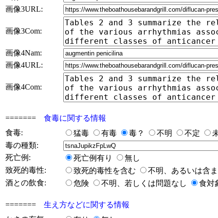
画像3URL:
画像3Com:
画像4Nam:
画像4URL:
画像4Com:
=======
食毒に関する情報
食毒:
猛毒
有毒
毒？
不明
不定
毒の種類:
死亡例:
死亡例有り
無し
致死的毒性:
致死的毒性を含む
不明、あるいは含
酒との飲食:
危険
不明、若しくは問題なし
食対
=======
生え方などに関する情報