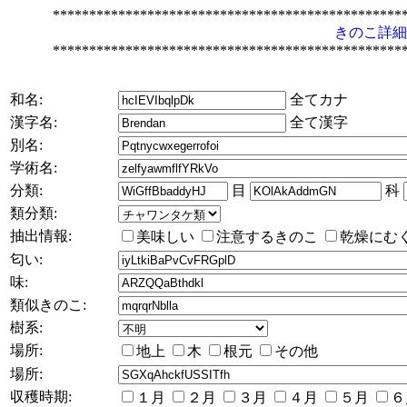
************************************************
きのこ詳細
************************************************
和名:
全てカナ
漢字名:
全て漢字
別名:
学術名:
分類:
目
科
類分類:
抽出情報:
美味しい
注意するきのこ
乾燥にむ
匂い:
味:
類似きのこ:
樹系:
場所:
地上
木
根元
その他
場所:
収穫時期:
１月
２月
３月
４月
５月
６