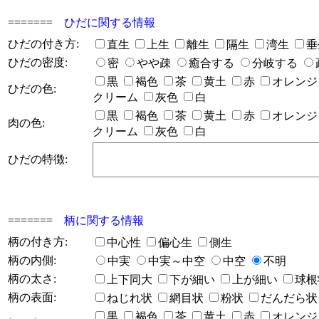
=======
ひだに関する情報
ひだの付き方:
直生
上生
離生
隔生
湾生
垂
ひだの密度:
密
やや疎
癒合する
分岐する
黒
褐色
茶
黄土
赤
オレン
ひだの色:
クリーム
灰色
白
黒
褐色
茶
黄土
赤
オレン
肉の色:
クリーム
灰色
白
ひだの特徴:
=======
柄に関する情報
柄の付き方:
中心性
偏心生
側生
柄の内側:
中実
中実～中空
中空
不明
柄の太さ:
上下同大
下が細い
上が細い
球
柄の表面:
ねじれ状
網目状
粉状
だんだら
黒
褐色
茶
黄土
赤
オレン