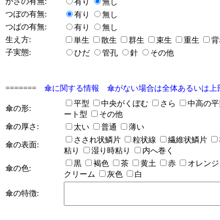
かさの有無:
有り
無し
つぼの有無:
有り
無し
つばの有無:
有り
無し
生え方:
単生
散生
群生
束生
重生
背
子実態:
ひだ
管孔
針
その他
=======
傘に関する情報 傘がない場合は全体あるいは上
平型
中央がくぼむ
さら
中高の
傘の形:
ート型
その他
傘の厚さ:
太い
普通
薄い
さされ状鱗片
粒状線
繊維状鱗片
傘の表面:
粘り
湿り時粘り
内へ巻く
黒
褐色
茶
黄土
赤
オレン
傘の色:
クリーム
灰色
白
傘の特徴: