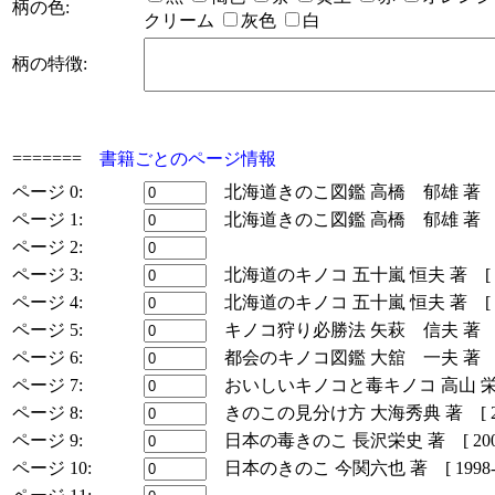
柄の色:
クリーム
灰色
白
柄の特徴:
=======
書籍ごとのページ情報
ページ 0:
北海道きのこ図鑑 高橋 郁雄 著 [ 199
ページ 1:
北海道きのこ図鑑 高橋 郁雄 著 [ 200
ページ 2:
ページ 3:
北海道のキノコ 五十嵐 恒夫 著 [ 1988
ページ 4:
北海道のキノコ 五十嵐 恒夫 著 [ 2006
ページ 5:
キノコ狩り必勝法 矢萩 信夫 著 [ 199
ページ 6:
都会のキノコ図鑑 大舘 一夫 著 [ 200
ページ 7:
おいしいキノコと毒キノコ 高山 栄 著 [ 
ページ 8:
きのこの見分け方 大海秀典 著 [ 2003-
ページ 9:
日本の毒きのこ 長沢栄史 著 [ 2003-1
ページ 10:
日本のきのこ 今関六也 著 [ 1998-11